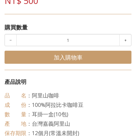
NT$ 500
購買數量
−
+
加入購物車
產品說明
品 名
：阿里山咖啡
成 份
：100%阿拉比卡咖啡豆
數 量
：耳掛一盒(10包)
產 地
：台灣嘉義阿里山
保存期限
：12個月(常溫未開封)